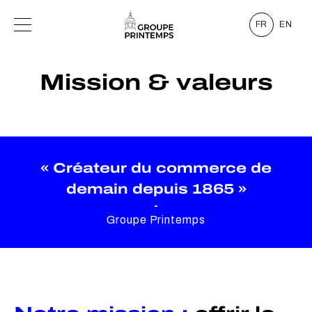
FR
EN
Mission & valeurs
« Créateur du commerce de
demain depuis 1865 »
-
Groupe Printemps